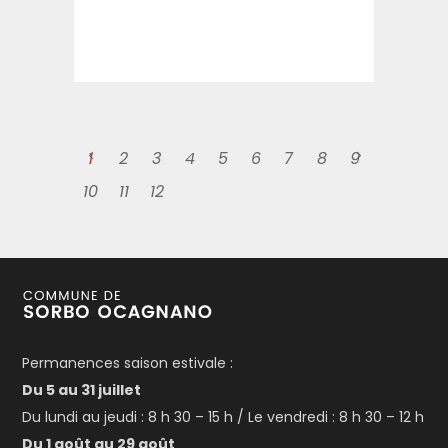
1
2
3
4
5
6
7
8
9
10
11
12
Permanences saison estivale :
Du 5 au 31 juillet
Du lundi au jeudi : 8 h 30 – 15 h / Le vendredi : 8 h 30 – 12 h
Du 1 août au 29 août