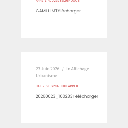
ARRETE PC02B28626N0006
CAMILLI MTélécharger
23 Juin 2026
In
Affichage
Urbanisme
CU02B28626N0010 ARRETE
20260623_100233Télécharger